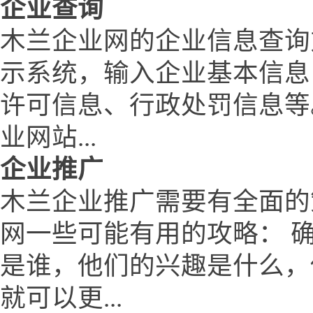
企业查询
木兰企业网的企业信息查询
示系统，输入企业基本信息
许可信息、行政处罚信息等
业网站...
企业推广
木兰企业推广需要有全面的
网一些可能有用的攻略： 
是谁，他们的兴趣是什么，
就可以更...